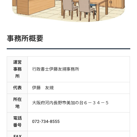
事務所概要
運営
事務
行政書士伊藤友規事務所
所
代表
伊藤 友規
所在
大阪府河内長野市美加の台６－３４－５
地
電話
072-734-8555
番号
FAX