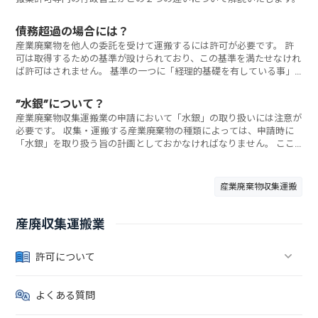
債務超過の場合には？
産業廃棄物を他人の委託を受けて運搬するには許可が必要です。 許
可は取得するための基準が設けられており、この基準を満たせなけれ
ば許可はされません。 基準の一つに「経理的基礎を有している事」
があります。 要するに財務状態が健全であるかどうかということで
す。 ここでは、この財務状態を確認する際の一つのポイントである
”水銀”について？
「債務超過」の状態である場合の申請について専門の行政書士が解説
産業廃棄物収集運搬業の申請において「水銀」の取り扱いには注意が
いたします。
必要です。 収集・運搬する産業廃棄物の種類によっては、申請時に
「水銀」を取り扱う旨の計画としておかなければなりません。 ここ
では、産業廃棄物収集運搬業の許可申請における取り扱いや注意点等
について解説いたします。
産業廃棄物収集運搬
産廃収集運搬業
許可について
よくある質問