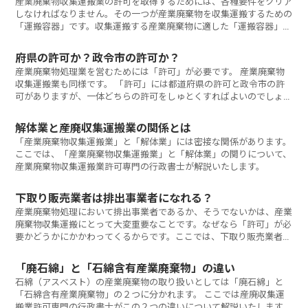
産業廃棄物収集運搬業の許可を取得するためには、各種要件をクリア
しなければなりません。その一つが産業廃棄物を収集運搬するための
「運搬容器」です。収集運搬する産業廃棄物に適した「運搬容器」を
用意しなければなりません。
府県の許可か？政令市の許可か？
産業廃棄物処理業を営むためには「許可」が必要です。 産業廃棄物
収集運搬業も同様です。 「許可」には都道府県の許可と政令市の許
可がありますが、一体どちらの許可をしゅとくすればよいのでしょう
か？ ここでは、この事について解説いたします。
解体業と産廃収集運搬業の関係とは
「産業廃棄物収集運搬業」と「解体業」には密接な関係があります。
ここでは、「産業廃棄物収集運搬業」と「解体業」の関りについて、
産業廃棄物収集運搬業許可専門の行政書士が解説いたします。
下取り販売業者は排出事業者になれる？
産業廃棄物処理において排出事業者であるか、そうでないかは、産業
廃棄物収集運搬にとって大変重要なことです。なぜなら「許可」が必
要かどうかにかかわってくるからです。ここでは、下取り販売業者が
「排出事業者」に該当するか否かを専門の行政書士が解説いたしま
す。
「廃石綿」と「石綿含有産業廃棄物」の違い
石綿（アスベスト）の産業廃棄物の取り扱いとしては「廃石綿」と
「石綿含有産業廃棄物」の２つに分かれます。 ここでは産廃収集運
搬業許可専門の行政書士がこの２つの違いについて解説いたします。