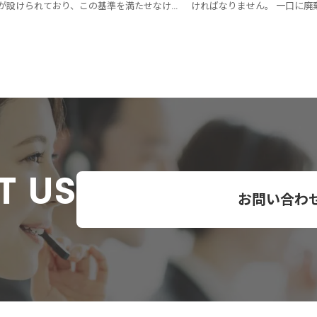
が設けられており、この基準を満たせなけ
ければなりません。 一口に廃
ば許可はされません。 基準の一つに「経理
も、様々な材質、形状のもの
基礎を有している事」があります。 要する
か判断が難しいのが現状です。
財務状態が健全であるかどうかということ
扱いが多い廃棄物についてど
す。 ここでは、この財務状態を確認する際
廃棄物に該当するのか等を解
一つのポイントである「債務超過」の状態
ある場合の申請について専門の行政書士が
説いたします。
T US
お問い合わ