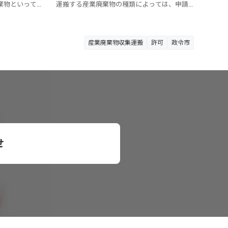
棄物といって
運搬する産業廃棄物の種類によっては、申請
があり、なかな
時に「水銀」を取り扱う旨の計画としておか
 ここでは、取
なければなりません。 ここでは、産業廃棄物
んな種類の産業
収集運搬業の許可申請における取り扱いや注
説いたします。
意点等について解説いたします。
産業廃棄物収集運搬
許可
政令市
せ