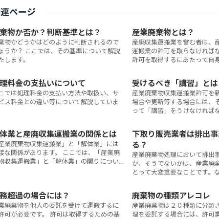
関連ページ
棄物か否か？判断基準とは？
産業廃棄物とは？
棄物かどうかはどのように判断されるので
産廃収集運搬業を営む者は、
ょうか？ ここでは、その基準について解説
運搬業の許可を取らなければ
たします。
許可を取得するにあたって自
る産業廃棄物はどの分類の産
ているか把握していることが
理料金の支払いについて
受けるべき「講習」とは
こでは処理料金の支払い方法や取扱い、サ
産業廃棄物収集運搬業許可を
ビス料金との違い等について解説していま
場合や更新等する場合には、
。
って「講習」をうけなければな
こではその「講習」について
す。
体業と産廃収集運搬業の関係とは
下取り販売業者は排出事
産業廃棄物収集運搬業」と「解体業」には
る？
接な関係があります。 ここでは、「産業廃
産業廃棄物処理において排出
物収集運搬業」と「解体業」の関りについ
か、そうでないかは、産業廃
、産業廃棄物収集運搬業許可専門の行政書
とって大変重要なことです。
が解説いたします。
可」が必要かどうかにかかわ
す。ここでは、下取り販売業
務超過の場合には？
廃棄物の種類アレコレ
者」に該当するか否かを専門
業廃棄物を他人の委託を受けて運搬するに
産業廃棄物は２０種類に分類
説いたします。
許可が必要です。 許可は取得するための基
理を委託する場合には、許可