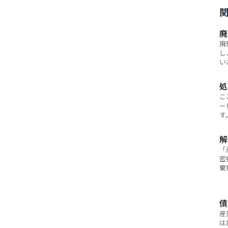
廃
廃
し
い
処
こ
ー
す
解
「
密
棄
て
士
債
産
は