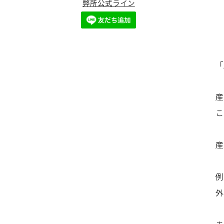
弊所公式ライン
「
産
こ
産
例
外