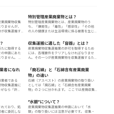
特別管理産業廃棄物とは？
産業廃棄物収集
特別管理産業廃棄物とは、産業廃棄物のう
なりませんが、
ち、「爆発性」「毒性」「感染性」「その他
身が収集運搬す
の人の健康または生活環境に係る被害を生じ
業廃棄物に属し
るおそれのあるもの」のことをいいます。
必要です。
？
収集運搬に適した「容器」とは？
新たに取得する
産業廃棄物収集運搬業の許可を取得するため
その申請にあた
には、各種要件をクリアしなければなりませ
りません。 こ
ん。その一つが産業廃棄物を収集運搬するた
解説いたしま
めの「運搬容器」です。収集運搬する産業廃
棄物に適した「運搬容器」を用意しなければ
業者になれ
「廃石綿」と「石綿含有産業廃棄
なりません。
物」の違い
事業者である
石綿（アスベスト）の産業廃棄物の取り扱い
棄物収集運搬に
としては「廃石綿」と「石綿含有産業廃棄
なぜなら「許
物」の２つに分かれます。 ここでは産廃収集
ってくるからで
運搬業許可専門の行政書士がこの２つの違い
者が「排出事業
について解説いたします。
”水銀”について？
の行政書士が解
されており、処
産業廃棄物収集運搬業の申請において「水
業者に委託しな
銀」の取り扱いには注意が必要です。 収集・